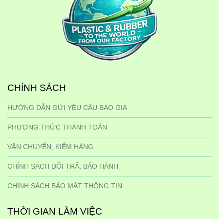
CHÍNH SÁCH
HƯỚNG DẪN GỬI YÊU CẦU BÁO GIÁ
PHƯƠNG THỨC THANH TOÁN
VẬN CHUYỂN, KIỂM HÀNG
CHÍNH SÁCH ĐỔI TRẢ, BẢO HÀNH
CHÍNH SÁCH BẢO MẬT THÔNG TIN
THỜI GIAN LÀM VIỆC