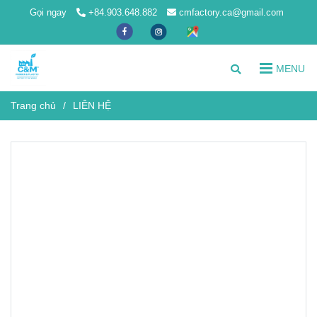
Gọi ngay
+84.903.648.882
cmfactory.ca@gmail.com
MENU
Trang chủ
/
LIÊN HỆ