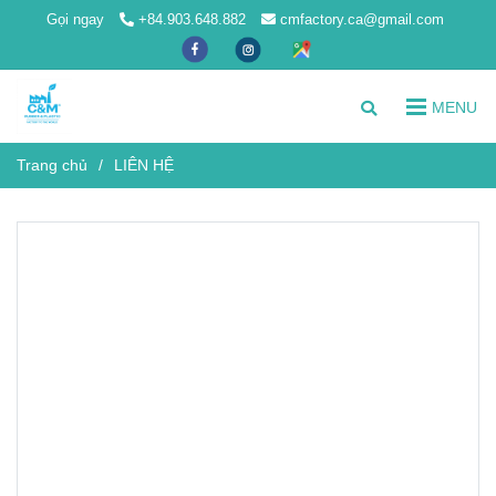
Gọi ngay
+84.903.648.882
cmfactory.ca@gmail.com
MENU
Trang chủ
/
LIÊN HỆ