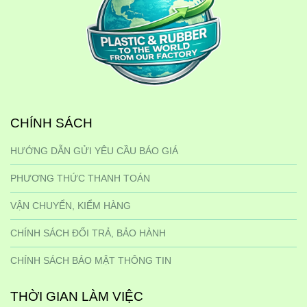
CHÍNH SÁCH
HƯỚNG DẪN GỬI YÊU CẦU BÁO GIÁ
PHƯƠNG THỨC THANH TOÁN
VẬN CHUYỂN, KIỂM HÀNG
CHÍNH SÁCH ĐỔI TRẢ, BẢO HÀNH
CHÍNH SÁCH BẢO MẬT THÔNG TIN
THỜI GIAN LÀM VIỆC