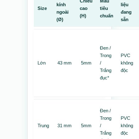
Chiều
Màu
kính
liệu
Size
cao
tiêu
ngoài
đang
(H)
chuẩn
(Ø)
sẵn
Đen /
Trong
PVC
Lớn
43 mm
5mm
/
không
Trắng
độc
đục*
Đen /
Trong
PVC
Trung
31 mm
5mm
/
không
Trắng
độc