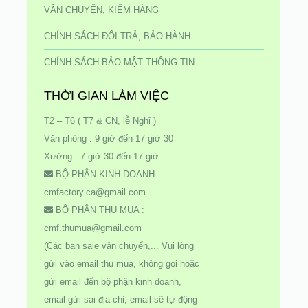
VẬN CHUYỂN, KIỂM HÀNG
CHÍNH SÁCH ĐỔI TRẢ, BẢO HÀNH
CHÍNH SÁCH BẢO MẬT THÔNG TIN
THỜI GIAN LÀM VIỆC
T2 – T6 ( T7 & CN, lễ Nghỉ )
Văn phòng : 9 giờ đến 17 giờ 30
Xưởng : 7 giờ 30 đến 17 giờ
BỘ PHẬN KINH DOANH :
cmfactory.ca@gmail.com
BỘ PHẬN THU MUA :
cmf.thumua@gmail.com
(Các bạn sale vận chuyển,... Vui lòng
gửi vào email thu mua, không gọi hoặc
gửi email đến bộ phận kinh doanh,
email gửi sai địa chỉ, email sẽ tự động