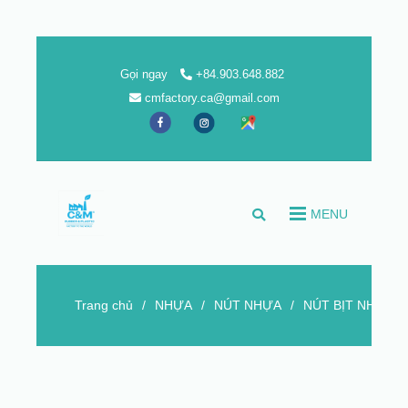
Gọi ngay
+84.903.648.882
cmfactory.ca@gmail.com
MENU
Trang chủ
/
NHỰA
/
NÚT NHỰA
/
NÚT BỊT NHỰA