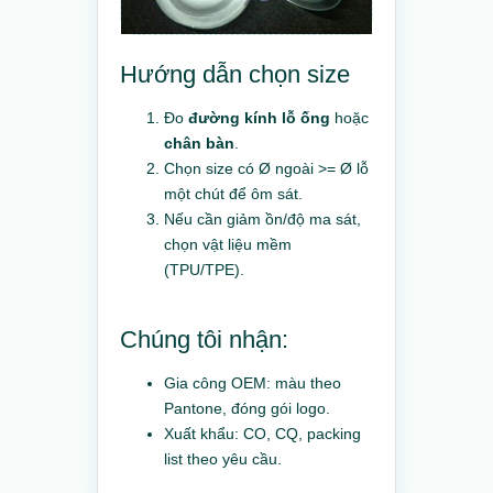
Hướng dẫn chọn size
Đo
đường kính lỗ ống
hoặc
chân bàn
.
Chọn size có Ø ngoài >= Ø lỗ
một chút để ôm sát.
Nếu cần giảm ồn/độ ma sát,
chọn vật liệu mềm
(TPU/TPE).
Chúng tôi nhận:
Gia công OEM: màu theo
Pantone, đóng gói logo.
Xuất khẩu: CO, CQ, packing
list theo yêu cầu.