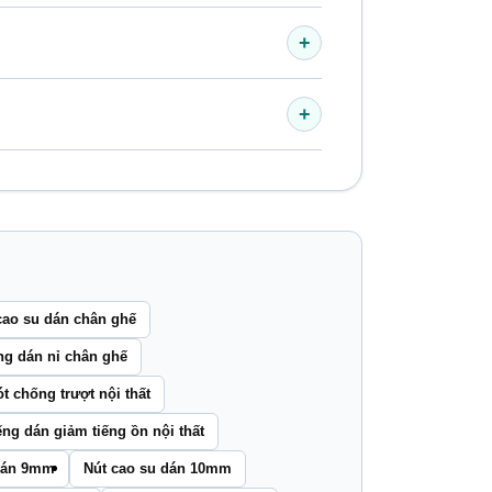
+
+
cao su dán chân ghế
ng dán nỉ chân ghế
t chống trượt nội thất
ng dán giảm tiếng ồn nội thất
 dán 9mm
Nút cao su dán 10mm