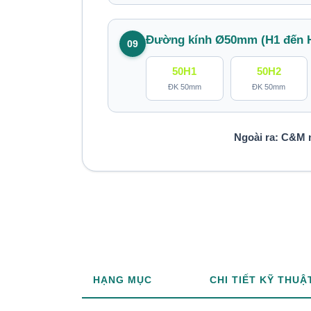
Đường kính Ø50mm (H1 đến 
09
50H1
50H2
ĐK 50mm
ĐK 50mm
Ngoài ra: C&M n
HẠNG MỤC
CHI TIẾT KỸ THUẬ