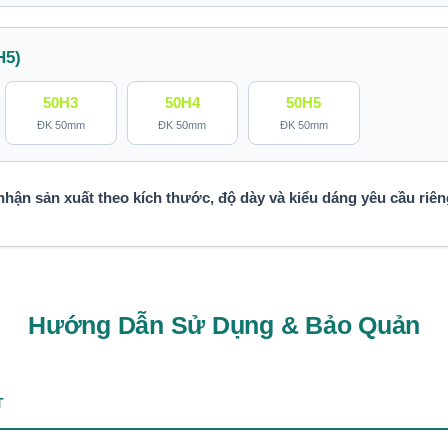
H5)
50H3
50H4
50H5
ĐK 50mm
ĐK 50mm
ĐK 50mm
hận sản xuất theo kích thước, độ dày và kiểu dáng yêu cầu riên
Hướng Dẫn Sử Dụng & Bảo Quản
T