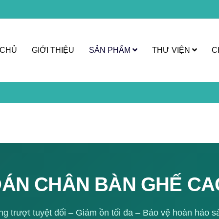
 CHỦ
GIỚI THIỆU
SẢN PHẨM
THƯ VIỆN
C
DÁN CHÂN BÀN GHẾ CA
 trượt tuyệt đối – Giảm ồn tối đa – Bảo vệ hoàn hảo s