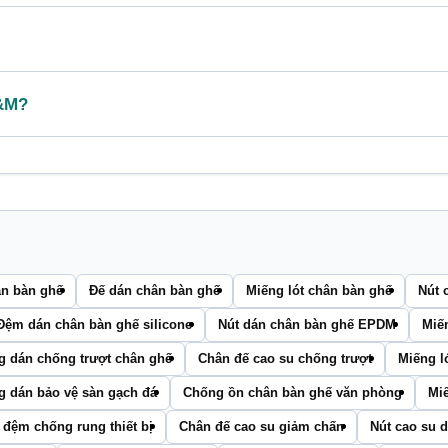
C&M?
ân bàn ghế
Đế dán chân bàn ghế
Miếng lót chân bàn ghế
Nút 
Đệm dán chân bàn ghế silicone
Nút dán chân bàn ghế EPDM
Miế
g dán chống trượt chân ghế
Chân đế cao su chống trượt
Miếng ló
g dán bảo vệ sàn gạch đá
Chống ồn chân bàn ghế văn phòng
Miế
 đệm chống rung thiết bị
Chân đế cao su giảm chấn
Nút cao su