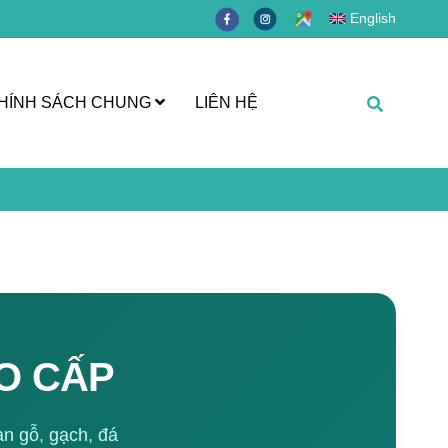
English
HÍNH SÁCH CHUNG
LIÊN HỆ
O CẤP
àn gỗ, gạch, đá