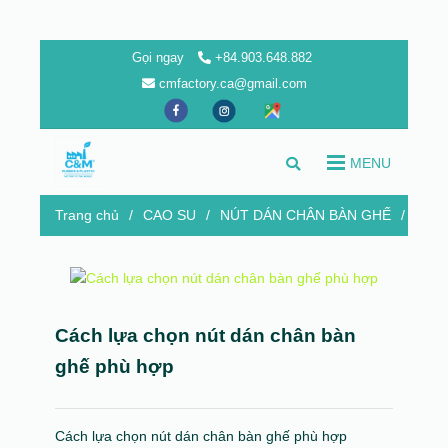
Gọi ngay
+84.903.648.882
cmfactory.ca@gmail.com
MENU
Trang chủ
/
CAO SU
/
NÚT DÁN CHÂN BÀN GHẾ
/
Cách
Cách lựa chọn nút dán chân bàn
ghế phù hợp
Cách lựa chọn nút dán chân bàn ghế phù hợp