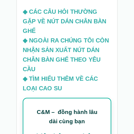
◆
CÁC CÂU HỎI THƯỜNG
GẶP VỀ NÚT DÁN CHÂN BÀN
GHẾ
◆
NGOÀI RA CHÚNG TÔI CÒN
NHẬN SẢN XUẤT NÚT DÁN
CHÂN BÀN GHẾ THEO YÊU
CẦU
◆
TÌM HIỂU THÊM VỀ CÁC
LOẠI CAO SU
C&M – đồng hành lâu
dài cùng bạn