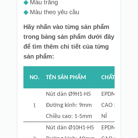
◆
Màu trắng
◆
Màu theo yêu cầu
Hãy nhấn vào từng sản phẩm
trong bảng sản phẩm dưới đây
để tìm thêm chi tiết của từng
sản phẩm:
NO.
TÊN SẢN PHẨM
CHẤT LIỆU
Nút dán Ø9H1-H5
EPDM FOAM
1
Đường kính: 9mm
CAO SU
Chiều cao: 1-5mm
NỈ
Nút dán Ø10
H1-H5
EPDM FOAM